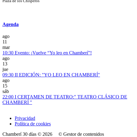
Plaza de los Chisperos
Agenda
ago
11
mar
10:30
Evento: ¡Vuelve “Yo leo en Chamberí”!
ago
13
jue
09:30
II EDICIÓN: "YO LEO EN CHAMBERÍ"
ago
15
sáb
22:00
I CERTAMEN DE TEATRO:" TEATRO CLÁSICO DE
CHAMBERÍ "
Privacidad
Política de cookies
Chamberí 30 días © 2026
© Gestor de contenidos