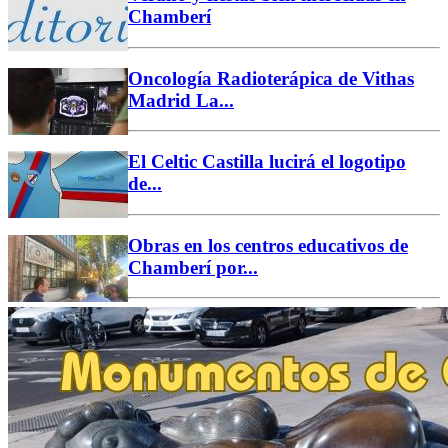
Chamberí
Oncología Radioterápica de Vithas
Madrid La...
El Celtic Castilla lucirá el logotipo
de...
Obras en los centros educativos de
Chamberí por...