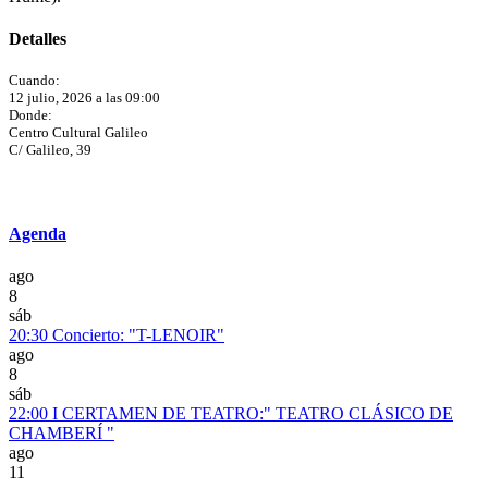
Detalles
Cuando:
12 julio, 2026 a las 09:00
Donde:
Centro Cultural Galileo
C/ Galileo, 39
Agenda
ago
8
sáb
20:30
Concierto: "T-LENOIR"
ago
8
sáb
22:00
I CERTAMEN DE TEATRO:" TEATRO CLÁSICO DE
CHAMBERÍ "
ago
11