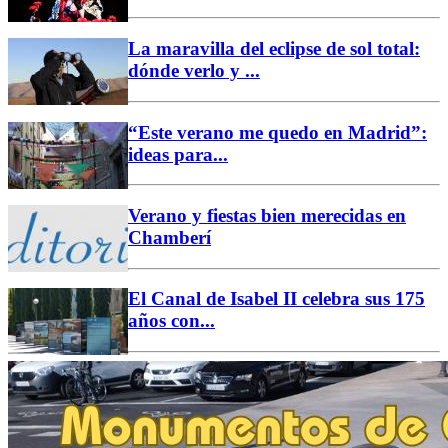
La maravilla del eclipse de sol total:
dónde verlo y ...
“Este verano me quedo en Madrid”:
ideas para...
Verano y fiestas bien merecidas en
Chamberí
El Canal de Isabel II celebra sus 175
años con...