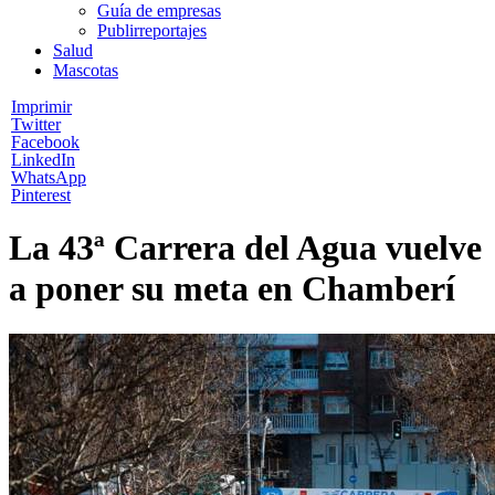
Guía de empresas
Publirreportajes
Salud
Mascotas
Imprimir
Twitter
Facebook
LinkedIn
WhatsApp
Pinterest
La 43ª Carrera del Agua vuelve
a poner su meta en Chamberí