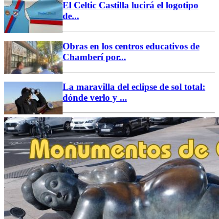
El Celtic Castilla lucirá el logotipo
de...
Obras en los centros educativos de
Chamberí por...
La maravilla del eclipse de sol total:
dónde verlo y ...