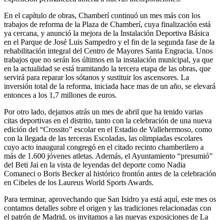
En el capítulo de obras, Chamberí continuó un mes más con los
trabajos de reforma de la Plaza de Chamberí, cuya finalización está
ya cercana, y anunció la mejora de la Instalación Deportiva Básica
en el Parque de José Luis Sampedro y el fin de la segunda fase de la
rehabilitación integral del Centro de Mayores Santa Engracia. Unos
trabajos que no serán los últimos en la instalación municipal, ya que
en la actualidad se está tramitando la tercera etapa de las obras, que
servirá para reparar los sótanos y sustituir los ascensores. La
inversión total de la reforma, iniciada hace mas de un año, se elevará
entonces a los 1,7 millones de euros.
Por otro lado, dejamos atrás un mes de abril que ha tenido varias
citas deportivas en el distrito, tanto con la celebración de una nueva
edición del “Crossito” escolar en el Estadio de Vallehermoso, como
con la llegada de las terceras Escoladas, las olimpiadas escolares
cuyo acto inaugural congregó en el citado recinto chamberilero a
más de 1.600 jóvenes atletas. Además, el Ayuntamiento “presumió”
del Beti Jai en la vista de leyendas del deporte como Nadia
Comaneci o Boris Becker al histórico frontón antes de la celebración
en Cibeles de los Laureus World Sports Awards.
Para terminar, aprovechando que San Isidro ya está aquí, este mes os
contamos detalles sobre el origen y las tradiciones relacionadas con
el patrón de Madrid, os invitamos a las nuevas exposiciones de La