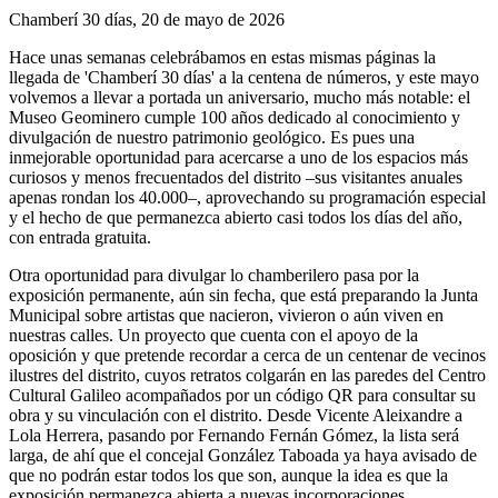
Chamberí 30 días, 20 de mayo de 2026
Hace unas semanas celebrábamos en estas mismas páginas la
llegada de 'Chamberí 30 días' a la centena de números, y este mayo
volvemos a llevar a portada un aniversario, mucho más notable: el
Museo Geominero cumple 100 años dedicado al conocimiento y
divulgación de nuestro patrimonio geológico. Es pues una
inmejorable oportunidad para acercarse a uno de los espacios más
curiosos y menos frecuentados del distrito –sus visitantes anuales
apenas rondan los 40.000–, aprovechando su programación especial
y el hecho de que permanezca abierto casi todos los días del año,
con entrada gratuita.
Otra oportunidad para divulgar lo chamberilero pasa por la
exposición permanente, aún sin fecha, que está preparando la Junta
Municipal sobre artistas que nacieron, vivieron o aún viven en
nuestras calles. Un proyecto que cuenta con el apoyo de la
oposición y que pretende recordar a cerca de un centenar de vecinos
ilustres del distrito, cuyos retratos colgarán en las paredes del Centro
Cultural Galileo acompañados por un código QR para consultar su
obra y su vinculación con el distrito. Desde Vicente Aleixandre a
Lola Herrera, pasando por Fernando Fernán Gómez, la lista será
larga, de ahí que el concejal González Taboada ya haya avisado de
que no podrán estar todos los que son, aunque la idea es que la
exposición permanezca abierta a nuevas incorporaciones.