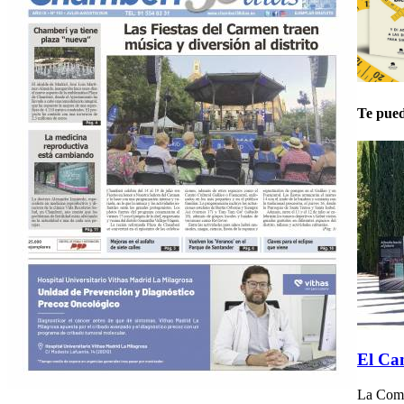
Te pued
El Can
La Comun