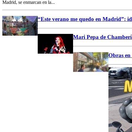
Madrid, se enmarcan en la...
“Este verano me quedo en Madrid”: ide
Mari Pepa de Chamberí n
Obras en 