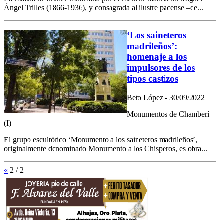
Ángel Trilles (1866-1936), y consagrada al ilustre pacense –de...
‘Los saineteros
madrileños’:
homenaje a los
impulsores de los
tipos castizos
Beto López - 30/09/2022
Monumentos de Chamberí
(I)
El grupo escultórico ‘Monumento a los saineteros madrileños’,
originalmente denominado Monumento a los Chisperos, es obra...
«
2 / 2