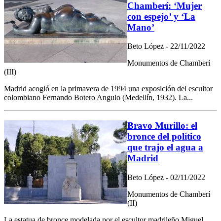
Chamberí: ‘Mujer
con espejo’ y ‘La
Mano’
Beto López - 22/11/2022
Monumentos de Chamberí
(III)
Madrid acogió en la primavera de 1994 una exposición del escultor
colombiano Fernando Botero Angulo (Medellín, 1932). La...
Bravo Murillo: el
bronce del político
que trajo el agua a
Madrid
Beto López - 02/11/2022
Monumentos de Chamberí
(II)
La estatua de bronce modelada por el escultor madrileño Miguel