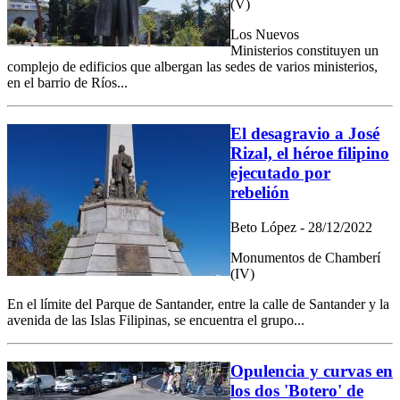
(V)
Los Nuevos
Ministerios constituyen un
complejo de edificios que albergan las sedes de varios ministerios,
en el barrio de Ríos...
El desagravio a José
Rizal, el héroe filipino
ejecutado por
rebelión
Beto López - 28/12/2022
Monumentos de Chamberí
(IV)
En el límite del Parque de Santander, entre la calle de Santander y la
avenida de las Islas Filipinas, se encuentra el grupo...
Opulencia y curvas en
los dos 'Botero' de