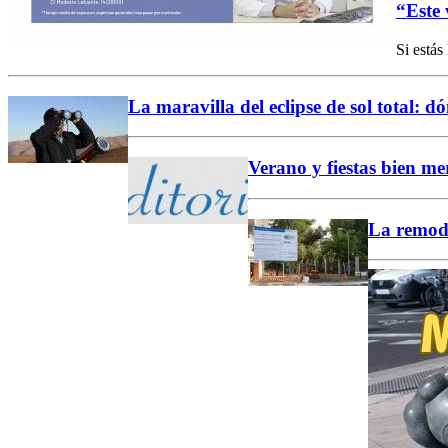
“Este
Si estás
La maravilla del eclipse de sol total: dó
Verano y fiestas bien m
La remode