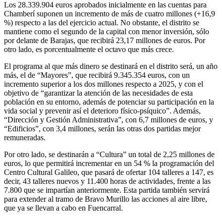
Los 28.339.904 euros aprobados inicialmente en las cuentas para
Chamberí suponen un incremento de más de cuatro millones (+16,9
%) respecto a las del ejercicio actual. No obstante, el distrito se
mantiene como el segundo de la capital con menor inversión, sólo
por delante de Barajas, que recibirá 23,17 millones de euros. Por
otro lado, es porcentualmente el octavo que más crece.
El programa al que más dinero se destinará en el distrito será, un año
más, el de “Mayores”, que recibirá 9.345.354 euros, con un
incremento superior a los dos millones respecto a 2025, y con el
objetivo de “garantizar la atención de las necesidades de esta
población en su entorno, además de potenciar su participación en la
vida social y prevenir así el deterioro físico-psíquico”. Además,
“Dirección y Gestión Administrativa”, con 6,7 millones de euros, y
“Edificios”, con 3,4 millones, serán las otras dos partidas mejor
remuneradas.
Por otro lado, se destinarán a “Cultura” un total de 2,25 millones de
euros, lo que permitirá incrementar en un 54 % la programación del
Centro Cultural Galileo, que pasará de ofertar 104 talleres a 147, es
decir, 43 talleres nuevos y 11.400 horas de actividades, frente a las
7.800 que se impartían anteriormente. Esta partida también servirá
para extender al tramo de Bravo Murillo las acciones al aire libre,
que ya se llevan a cabo en Fuencarral.