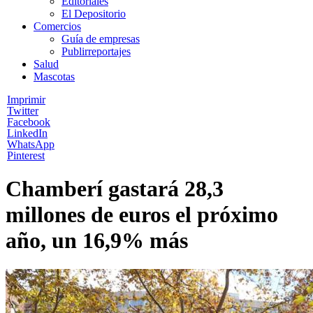
Editoriales
El Depositorio
Comercios
Guía de empresas
Publirreportajes
Salud
Mascotas
Imprimir
Twitter
Facebook
LinkedIn
WhatsApp
Pinterest
Chamberí gastará 28,3
millones de euros el próximo
año, un 16,9% más