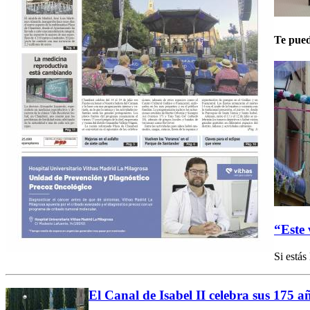
Te pued
“Este
Si estás
El Canal de Isabel II celebra sus 175 añ