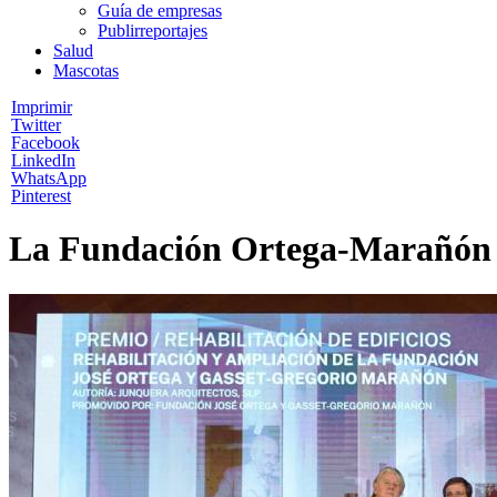
Guía de empresas
Publirreportajes
Salud
Mascotas
Imprimir
Twitter
Facebook
LinkedIn
WhatsApp
Pinterest
La Fundación Ortega-Marañón re