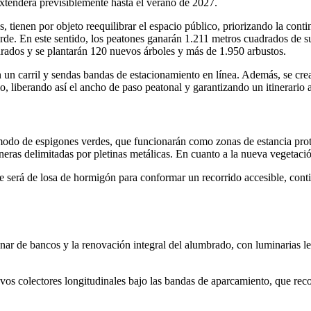
extenderá previsiblemente hasta el verano de 2027.
tienen por objeto reequilibrar el espacio público, priorizando la contin
de. En este sentido, los peatones ganarán 1.211 metros cuadrados de sup
rados y se plantarán 120 nuevos árboles y más de 1.950 arbustos.
on un carril y sendas bandas de estacionamiento en línea. Además, se crea
, liberando así el ancho de paso peatonal y garantizando un itinerario a
odo de espigones verdes, que funcionarán como zonas de estancia proteg
rdineras delimitadas por pletinas metálicas. En cuanto a la nueva vegetac
e será de losa de hormigón para conformar un recorrido accesible, conti
r de bancos y la renovación integral del alumbrado, con luminarias led
evos colectores longitudinales bajo las bandas de aparcamiento, que rec