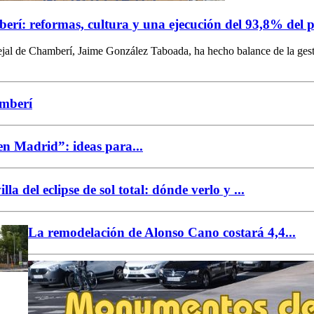
rí: reformas, cultura y una ejecución del 93,8% del 
jal de Chamberí, Jaime González Taboada, ha hecho balance de la gestió
amberí
n Madrid”: ideas para...
la del eclipse de sol total: dónde verlo y ...
La remodelación de Alonso Cano costará 4,4...