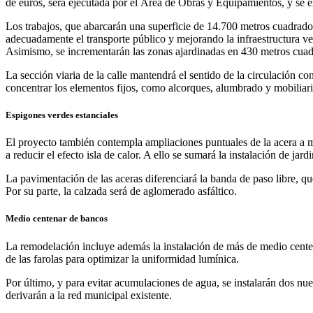
de euros, será ejecutada por el Área de Obras y Equipamientos, y se 
Los trabajos, que abarcarán una superficie de 14.700 metros cuadrados, 
adecuadamente el transporte público y mejorando la infraestructura ver
Asimismo, se incrementarán las zonas ajardinadas en 430 metros cuad
La sección viaria de la calle mantendrá el sentido de la circulación c
concentrar los elementos fijos, como alcorques, alumbrado y mobiliario
Espigones verdes estanciales
El proyecto también contempla ampliaciones puntuales de la acera a m
a reducir el efecto isla de calor. A ello se sumará la instalación de ja
La pavimentación de las aceras diferenciará la banda de paso libre, qu
Por su parte, la calzada será de aglomerado asfáltico.
Medio centenar de bancos
La remodelación incluye además la instalación de más de medio centena
de las farolas para optimizar la uniformidad lumínica.
Por último, y para evitar acumulaciones de agua, se instalarán dos nu
derivarán a la red municipal existente.