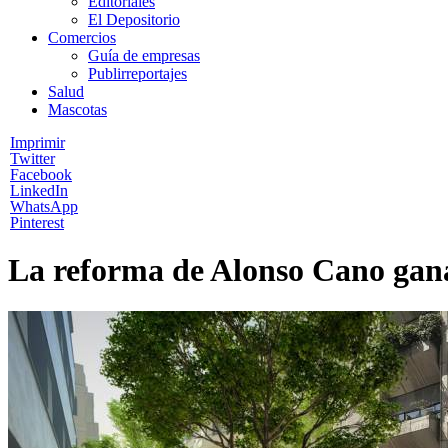
Editoriales
El Depositorio
Comercios
Guía de empresas
Publirreportajes
Salud
Mascotas
Imprimir
Twitter
Facebook
LinkedIn
WhatsApp
Pinterest
La reforma de Alonso Cano gana