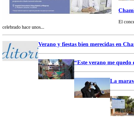
Chambe
El conce
celebrado hace unos...
Verano y fiestas bien merecidas en Ch
“Este verano me quedo e
La maravil