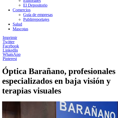
Editoriales
El Depositorio
Comercios
Guía de empresas
Publirreportajes
Salud
Mascotas
Imprimir
Twitter
Facebook
LinkedIn
WhatsApp
Pinterest
Óptica Barañano, profesionales
especializados en baja visión y
terapias visuales