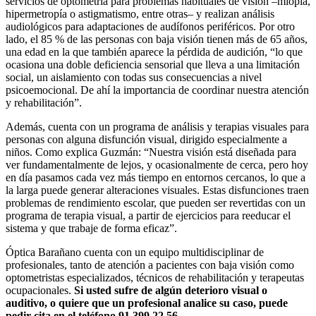
servicios de optometría para problemas habituales de visión –miopía,
hipermetropía o astigmatismo, entre otras– y realizan análisis
audiológicos para adaptaciones de audífonos periféricos. Por otro
lado, el 85 % de las personas con baja visión tienen más de 65 años,
una edad en la que también aparece la pérdida de audición, “lo que
ocasiona una doble deficiencia sensorial que lleva a una limitación
social, un aislamiento con todas sus consecuencias a nivel
psicoemocional. De ahí la importancia de coordinar nuestra atención
y rehabilitación”.
Además, cuenta con un programa de análisis y terapias visuales para
personas con alguna disfunción visual, dirigido especialmente a
niños. Como explica Guzmán: “Nuestra visión está diseñada para
ver fundamentalmente de lejos, y ocasionalmente de cerca, pero hoy
en día pasamos cada vez más tiempo en entornos cercanos, lo que a
la larga puede generar alteraciones visuales. Estas disfunciones traen
problemas de rendimiento escolar, que pueden ser revertidas con un
programa de terapia visual, a partir de ejercicios para reeducar el
sistema y que trabaje de forma eficaz”.
Óptica Barañano cuenta con un equipo multidisciplinar de
profesionales, tanto de atención a pacientes con baja visión como
optometristas especializados, técnicos de rehabilitación y terapeutas
ocupacionales.
Si usted sufre de algún deterioro visual o
auditivo, o quiere que un profesional analice su caso, puede
pedir cita en el teléfono 91 399 22 56.