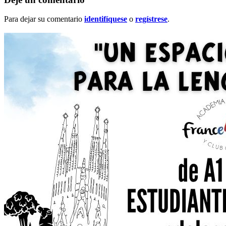
Para dejar su comentario
identifíquese
o
regístrese
.