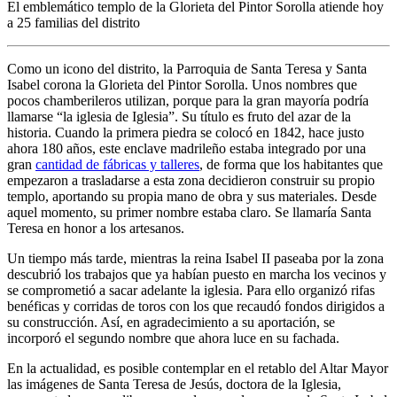
El emblemático templo de la Glorieta del Pintor Sorolla atiende hoy
a 25 familias del distrito
Como un icono del distrito, la Parroquia de Santa Teresa y Santa
Isabel corona la Glorieta del Pintor Sorolla. Unos nombres que
pocos chamberileros utilizan, porque para la gran mayoría podría
llamarse “la iglesia de Iglesia”. Su título es fruto del azar de la
historia. Cuando la primera piedra se colocó en 1842, hace justo
ahora 180 años, este enclave madrileño estaba integrado por una
gran
cantidad de fábricas y talleres
, de forma que los habitantes que
empezaron a trasladarse a esta zona decidieron construir su propio
templo, aportando su propia mano de obra y sus materiales. Desde
aquel momento, su primer nombre estaba claro. Se llamaría Santa
Teresa en honor a los artesanos.
Un tiempo más tarde, mientras la reina Isabel II paseaba por la zona
descubrió los trabajos que ya habían puesto en marcha los vecinos y
se comprometió a sacar adelante la iglesia. Para ello organizó rifas
benéficas y corridas de toros con los que recaudó fondos dirigidos a
su construcción. Así, en agradecimiento a su aportación, se
incorporó el segundo nombre que ahora luce en su fachada.
En la actualidad, es posible contemplar en el retablo del Altar Mayor
las imágenes de Santa Teresa de Jesús, doctora de la Iglesia,