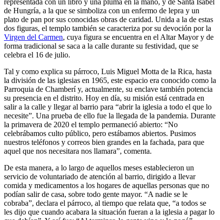
representada con un libro y una pluma en la mano, y de Santa Isabel
de Hungría, a la que se simboliza con un enfermo de lepra y un
plato de pan por sus conocidas obras de caridad. Unida a la de estas
dos figuras, el templo también se caracteriza por su devoción por la
Virgen del Carmen
, cuya figura se encuentra en el Altar Mayor y de
forma tradicional se saca a la calle durante su festividad, que se
celebra el 16 de julio.
Tal y como explica su párroco, Luis Miguel Motta de la Rica, hasta
la división de las iglesias en 1965, este espacio era conocido como la
Parroquia de Chamberí y, actualmente, su enclave también potencia
su presencia en el distrito. Hoy en día, su misión está centrada en
salir a la calle y llegar al barrio para “abrir la iglesia a todo el que lo
necesite”. Una prueba de ello fue la llegada de la pandemia. Durante
la primavera de 2020 el templo permaneció abierto: “No
celebrábamos culto público, pero estábamos abiertos. Pusimos
nuestros teléfonos y correos bien grandes en la fachada, para que
aquel que nos necesitara nos llamara”, comenta.
De esta manera, a lo largo de aquellos meses establecieron un
servicio de voluntariado de atención al barrio, dirigido a llevar
comida y medicamentos a los hogares de aquellas personas que no
podían salir de casa, sobre todo gente mayor. “A nadie se le
cobraba”, declara el párroco, al tiempo que relata que, “a todos se
les dijo que cuando acabara la situación fueran a la iglesia a pagar lo