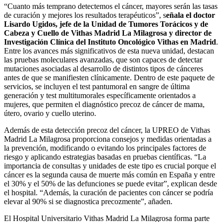
“Cuanto más temprano detectemos el cáncer, mayores serán las tasas
de curación y mejores los resultados terapéuticos”, s
eñala el doctor
Lisardo Ugidos, jefe de la Unidad de Tumores Torácicos y de
Cabeza y Cuello de Vithas Madrid La Milagrosa y director de
Investigación Clínica del Instituto Oncológico Vithas en Madrid
.
Entre los avances más significativos de esta nueva unidad, destacan
las pruebas moleculares avanzadas, que son capaces de detectar
mutaciones asociadas al desarrollo de distintos tipos de cánceres
antes de que se manifiesten clínicamente. Dentro de este paquete de
servicios, se incluyen el test pantumoral en sangre de última
generación y test multitumorales específicamente orientados a
mujeres, que permiten el diagnóstico precoz de cáncer de mama,
útero, ovario y cuello uterino.
Además de esta detección precoz del cáncer, la UPREO de Vithas
Madrid La Milagrosa proporciona consejos y medidas orientadas a
la prevención, modificando o evitando los principales factores de
riesgo y aplicando estrategias basadas en pruebas científicas. “La
importancia de consultas y unidades de este tipo es crucial porque el
cáncer es la segunda causa de muerte más común en España y entre
el 30% y el 50% de las defunciones se puede evitar”, explican desde
el hospital. “Además, la curación de pacientes con cáncer se podría
elevar al 90% si se diagnostica precozmente”, añaden.
El Hospital Universitario Vithas Madrid La Milagrosa forma parte