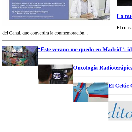
La nue
El cons
del Canal, que convertirá la conmemoración...
“Este verano me quedo en Madrid”: ide
Oncología Radioterápica
El Celtic 