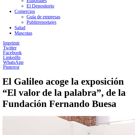
Editoriales
El Depositorio
Comercios
Guía de empresas
Publirreportajes
Salud
Mascotas
Imprimir
Twitter
Facebook
LinkedIn
WhatsApp
Pinterest
El Galileo acoge la exposición
“El valor de la palabra”, de la
Fundación Fernando Buesa