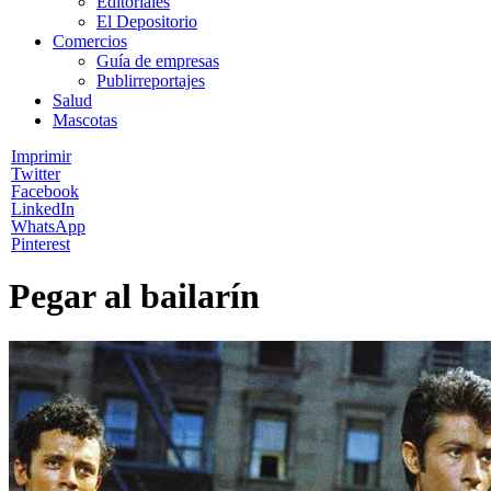
Editoriales
El Depositorio
Comercios
Guía de empresas
Publirreportajes
Salud
Mascotas
Imprimir
Twitter
Facebook
LinkedIn
WhatsApp
Pinterest
Pegar al bailarín