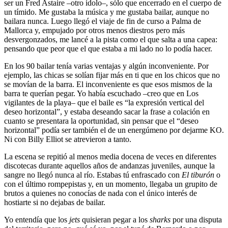
ser un Fred Astaire –otro ídolo–, sólo que encerrado en el cuerpo de
un tímido. Me gustaba la música y me gustaba bailar, aunque no
bailara nunca. Luego llegó el viaje de fin de curso a Palma de
Mallorca y, empujado por otros menos diestros pero más
desvergonzados, me lancé a la pista como el que salta a una capea:
pensando que peor que el que estaba a mi lado no lo podía hacer.
En los 90 bailar tenía varias ventajas y algún inconveniente. Por
ejemplo, las chicas se solían fijar más en ti que en los chicos que no
se movían de la barra. El inconveniente es que esos mismos de la
barra te querían pegar. Yo había escuchado –creo que en Los
vigilantes de la playa– que el baile es “la expresión vertical del
deseo horizontal”, y estaba deseando sacar la frase a colación en
cuanto se presentara la oportunidad, sin pensar que el “deseo
horizontal” podía ser también el de un energúmeno por dejarme KO.
Ni con Billy Elliot se atrevieron a tanto.
La escena se repitió al menos media docena de veces en diferentes
discotecas durante aquellos años de andanzas juveniles, aunque la
sangre no llegó nunca al río. Estabas tú enfrascado con
El tiburón
o
con el último rompepistas y, en un momento, llegaba un grupito de
brutos a quienes no conocías de nada con el único interés de
hostiarte si no dejabas de bailar.
Yo entendía que los
jets
quisieran pegar a los
sharks
por una disputa