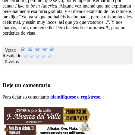
del territorio, pero no, qué sé yo, por el tupé de Bernardo o por
cantar
I like to be in America
. Alguna vez intenté que me explicaran
personalmente esa furia gratuita, y el menos exaltado de los rabiosos
me dijo: “Ya, ya sé que no habéis hecho nada, pero a mis amigos les
caéis mal, y están muy locos, así que yo que vosotros...”. Y nos
íbamos, claro, qué remedio. Pero haciendo el
moonwalk
, para no
perderles de vista.
Votar:
Resultado:
0 votos
Deje un comentario
Para dejar su comentario
identifíquese
o
regístrese
.