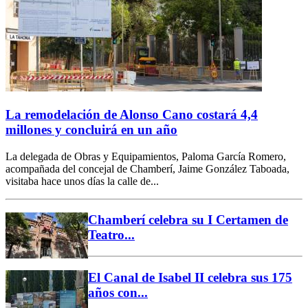
La remodelación de Alonso Cano costará 4,4
millones y concluirá en un año
La delegada de Obras y Equipamientos, Paloma García Romero,
acompañada del concejal de Chamberí, Jaime González Taboada,
visitaba hace unos días la calle de...
Chamberí celebra su I Certamen de
Teatro...
El Canal de Isabel II celebra sus 175
años con...