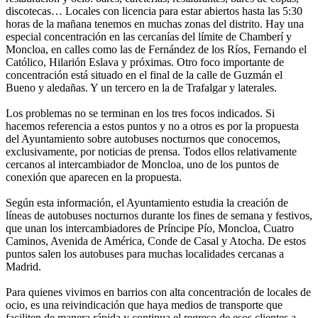
discotecas… Locales con licencia para estar abiertos hasta las 5:30
horas de la mañana tenemos en muchas zonas del distrito. Hay una
especial concentración en las cercanías del límite de Chamberí y
Moncloa, en calles como las de Fernández de los Ríos, Fernando el
Católico, Hilarión Eslava y próximas. Otro foco importante de
concentración está situado en el final de la calle de Guzmán el
Bueno y aledañas. Y un tercero en la de Trafalgar y laterales.
Los problemas no se terminan en los tres focos indicados. Si
hacemos referencia a estos puntos y no a otros es por la propuesta
del Ayuntamiento sobre autobuses nocturnos que conocemos,
exclusivamente, por noticias de prensa. Todos ellos relativamente
cercanos al intercambiador de Moncloa, uno de los puntos de
conexión que aparecen en la propuesta.
Según esta información, el Ayuntamiento estudia la creación de
líneas de autobuses nocturnos durante los fines de semana y festivos,
que unan los intercambiadores de Príncipe Pío, Moncloa, Cuatro
Caminos, Avenida de América, Conde de Casal y Atocha. De estos
puntos salen los autobuses para muchas localidades cercanas a
Madrid.
Para quienes vivimos en barrios con alta concentración de locales de
ocio, es una reivindicación que haya medios de transporte que
faciliten de manera rápida y continua el regreso de esos clientes a