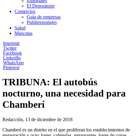
Editoriales
El Depositorio
Comercios
Guía de empresas
Publirreportajes
Salud
Mascotas
Imprimir
Twitter
Facebook
LinkedIn
WhatsApp
Pinterest
TRIBUNA: El autobús
nocturno, una necesidad para
Chamberí
Redacción, 13 de diciembre de 2018
Chamberí es un distrito en el que proliferan los establecimientos de
restauración y ocio: bares, cafeterías, restaurantes, bares de copas,