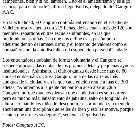
campeones, bien y si no, también. Esto es el amateurismo y es algo
esencial para el deporte”, afirma Pepe Bodas, delegado del Canguro
AAC.
En la actualidad, el Canguro continúa entrenando en el Estadio de
Vallehermoso y cuenta con 215 fichas, de las cuales más de 120 son
menores, repartidos en tres escuelas infantiles, en las que
predominan las niñas. “Lo que nos define es la pasión por el
atletismo dentro del amateurismo y el fomento de valores como el
compañerismo, la autodisciplina o la superación personal”, añade.
Los entrenadores trabajan de forma voluntaria y el Canguro se
sostiene gracias a las cuotas de los propios atletas y pequeñas ayudas
institucionales. Asimismo, el club organiza desde hace más de 60
años el emblemático Cross Canguro, una de las carreras más
antiguas de la ciudad y en la que cada edición reúne a más de 300
atletas. “Animamos a la gente del barrio a acercarse al Club
Canguro, porque muchos piensan que el atletismo es sólo correr,
pero es mucho más: lanzamiento de jabalina, salto de longitud, de
altura… Cuando los niños lo descubren, se sorprenden y a menudo
encuentran una disciplina que se les da bien y eso les motiva, porque
sienten que este es su deporte”, sentencia Pepe Bodas.
Fotos: Canguro ACC.