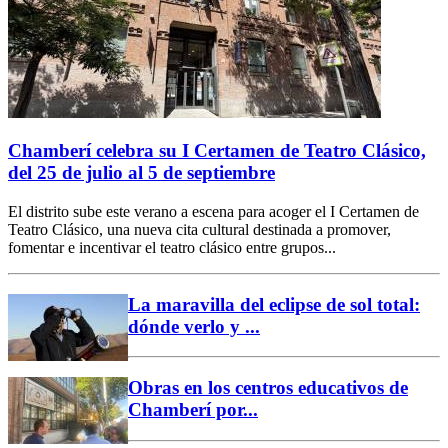
Chamberí celebra su I Certamen de Teatro Clásico,
del 25 de julio al 5 de septiembre
El distrito sube este verano a escena para acoger el I Certamen de
Teatro Clásico, una nueva cita cultural destinada a promover,
fomentar e incentivar el teatro clásico entre grupos...
La maravilla del eclipse de sol total:
dónde verlo y ...
Obras en los centros educativos de
Chamberí por...