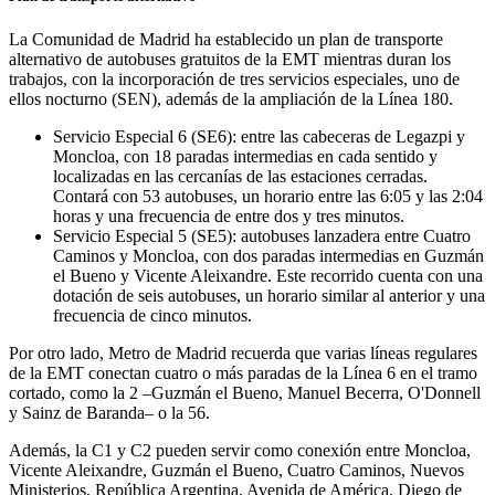
La Comunidad de Madrid ha establecido un plan de transporte
alternativo de autobuses gratuitos de la EMT mientras duran los
trabajos, con la incorporación de tres servicios especiales, uno de
ellos nocturno (SEN), además de la ampliación de la Línea 180.
Servicio Especial 6 (SE6): entre las cabeceras de Legazpi y
Moncloa, con 18 paradas intermedias en cada sentido y
localizadas en las cercanías de las estaciones cerradas.
Contará con 53 autobuses, un horario entre las 6:05 y las 2:04
horas y una frecuencia de entre dos y tres minutos.
Servicio Especial 5 (SE5): autobuses lanzadera entre Cuatro
Caminos y Moncloa, con dos paradas intermedias en Guzmán
el Bueno y Vicente Aleixandre. Este recorrido cuenta con una
dotación de seis autobuses, un horario similar al anterior y una
frecuencia de cinco minutos.
Por otro lado, Metro de Madrid recuerda que varias líneas regulares
de la EMT conectan cuatro o más paradas de la Línea 6 en el tramo
cortado, como la 2 –Guzmán el Bueno, Manuel Becerra, O'Donnell
y Sainz de Baranda– o la 56.
Además, la C1 y C2 pueden servir como conexión entre Moncloa,
Vicente Aleixandre, Guzmán el Bueno, Cuatro Caminos, Nuevos
Ministerios, República Argentina, Avenida de América, Diego de