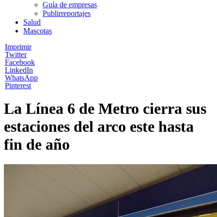
Guía de empresas
Publirreportajes
Salud
Mascotas
Imprimir
Twitter
Facebook
LinkedIn
WhatsApp
Pinterest
La Línea 6 de Metro cierra sus
estaciones del arco este hasta
fin de año